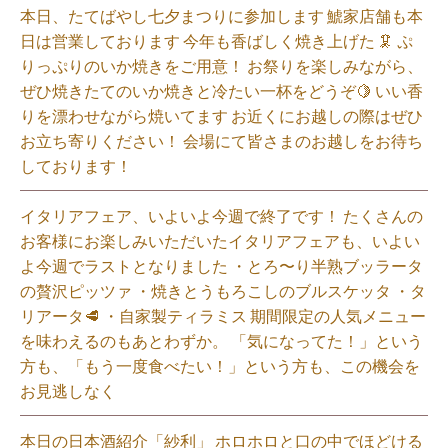
本日、たてばやし七夕まつりに参加します 鯱家店舗も本
日は営業しております️ 今年も香ばしく焼き上げた 🦑 ぷ
りっぷりのいか焼きをご用意！ お祭りを楽しみながら、
ぜひ焼きたてのいか焼きと冷たい一杯をどうぞ🍋 いい香
りを漂わせながら焼いてます お近くにお越しの際はぜひ
お立ち寄りください！ 会場にて皆さまのお越しをお待ち
しております！
イタリアフェア、いよいよ今週で終了です！ たくさんの
お客様にお楽しみいただいたイタリアフェアも、いよい
よ今週でラストとなりました ・とろ〜り半熟ブッラータ
の贅沢ピッツァ ・焼きとうもろこしのブルスケッタ ・タ
リアータ🥩 ・自家製ティラミス 期間限定の人気メニュー
を味わえるのもあとわずか。 「気になってた！」という
方も、「もう一度食べたい！」という方も、この機会を
お見逃しなく⁡
本日の日本酒紹介「紗利」 ホロホロと口の中でほどける