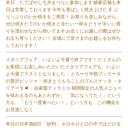
本日、たてばやし七夕まつりに参加します 鯱家店舗も本
日は営業しております️ 今年も香ばしく焼き上げた 🦑 ぷ
りっぷりのいか焼きをご用意！ お祭りを楽しみながら、
ぜひ焼きたてのいか焼きと冷たい一杯をどうぞ🍋 いい香
りを漂わせながら焼いてます お近くにお越しの際はぜひ
お立ち寄りください！ 会場にて皆さまのお越しをお待ち
しております！
イタリアフェア、いよいよ今週で終了です！ たくさんの
お客様にお楽しみいただいたイタリアフェアも、いよい
よ今週でラストとなりました ・とろ〜り半熟ブッラータ
の贅沢ピッツァ ・焼きとうもろこしのブルスケッタ ・タ
リアータ🥩 ・自家製ティラミス 期間限定の人気メニュー
を味わえるのもあとわずか。 「気になってた！」という
方も、「もう一度食べたい！」という方も、この機会を
お見逃しなく⁡
本日の日本酒紹介「紗利」 ホロホロと口の中でほどける