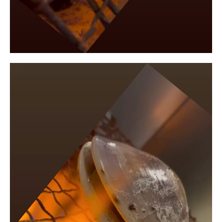
動
画
プ
レ
ー
ヤ
ー