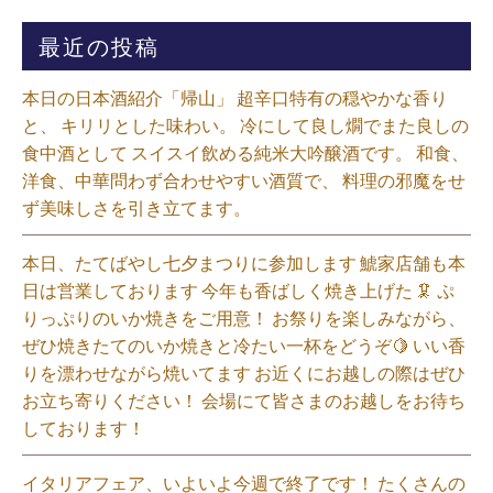
最近の投稿
本日の日本酒紹介「帰山」 超辛口特有の穏やかな香り
と、 キリリとした味わい。 冷にして良し燗でまた良しの
食中酒として スイスイ飲める純米大吟醸酒です。 和食、
洋食、中華問わず合わせやすい酒質で、 料理の邪魔をせ
ず美味しさを引き立てます。
本日、たてばやし七夕まつりに参加します 鯱家店舗も本
日は営業しております️ 今年も香ばしく焼き上げた 🦑 ぷ
りっぷりのいか焼きをご用意！ お祭りを楽しみながら、
ぜひ焼きたてのいか焼きと冷たい一杯をどうぞ🍋 いい香
りを漂わせながら焼いてます お近くにお越しの際はぜひ
お立ち寄りください！ 会場にて皆さまのお越しをお待ち
しております！
イタリアフェア、いよいよ今週で終了です！ たくさんの