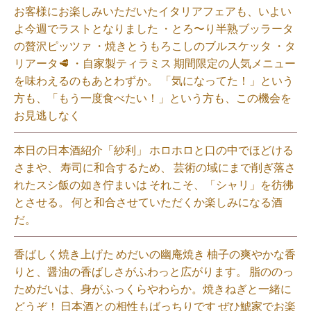
お客様にお楽しみいただいたイタリアフェアも、いよい
よ今週でラストとなりました ・とろ〜り半熟ブッラータ
の贅沢ピッツァ ・焼きとうもろこしのブルスケッタ ・タ
リアータ🥩 ・自家製ティラミス 期間限定の人気メニュー
を味わえるのもあとわずか。 「気になってた！」という
方も、「もう一度食べたい！」という方も、この機会を
お見逃しなく⁡
本日の日本酒紹介「紗利」 ホロホロと口の中でほどける
さまや、 寿司に和合するため、 芸術の域にまで削ぎ落さ
れたスシ飯の如き佇まいは それこそ、「シャリ」を彷彿
とさせる。 何と和合させていただくか楽しみになる酒
だ。⁡
香ばしく焼き上げた めだいの幽庵焼き 柚子の爽やかな香
りと、醤油の香ばしさがふわっと広がります。 脂ののっ
ためだいは、身がふっくらやわらか。焼きねぎと一緒に
どうぞ！ 日本酒との相性もばっちりです ぜひ鯱家でお楽