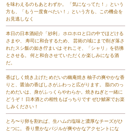
を味わえるのもあとわずか。 「気になってた！」という
方も、「もう一度食べたい！」という方も、この機会を
お見逃しなく⁡
本日の日本酒紹介「紗利」 ホロホロと口の中でほどける
さまや、 寿司に和合するため、 芸術の域にまで削ぎ落さ
れたスシ飯の如き佇まいは それこそ、「シャリ」を彷彿
とさせる。 何と和合させていただくか楽しみになる酒
だ。⁡
香ばしく焼き上げた めだいの幽庵焼き 柚子の爽やかな香
りと、醤油の香ばしさがふわっと広がります。 脂ののっ
ためだいは、身がふっくらやわらか。焼きねぎと一緒に
どうぞ！ 日本酒との相性もばっちりです ぜひ鯱家でお楽
しみください！⁡
とろ〜り卵を割れば、生ハムの塩味と濃厚なチーズがひ
とつに。 香り豊かなバジルが爽やかなアクセントにな