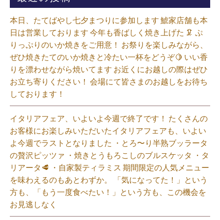
本日、たてばやし七夕まつりに参加します 鯱家店舗も本
日は営業しております️ 今年も香ばしく焼き上げた 🦑 ぷ
りっぷりのいか焼きをご用意！ お祭りを楽しみながら、
ぜひ焼きたてのいか焼きと冷たい一杯をどうぞ🍋 いい香
りを漂わせながら焼いてます お近くにお越しの際はぜひ
お立ち寄りください！ 会場にて皆さまのお越しをお待ち
しております！
イタリアフェア、いよいよ今週で終了です！ たくさんの
お客様にお楽しみいただいたイタリアフェアも、いよい
よ今週でラストとなりました ・とろ〜り半熟ブッラータ
の贅沢ピッツァ ・焼きとうもろこしのブルスケッタ ・タ
リアータ🥩 ・自家製ティラミス 期間限定の人気メニュー
を味わえるのもあとわずか。 「気になってた！」という
方も、「もう一度食べたい！」という方も、この機会を
お見逃しなく⁡