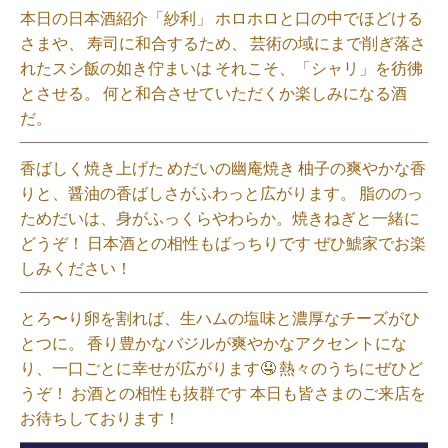
本日の日本酒紹介「紗利」 ホロホロと口の中でほどける
さまや、 寿司に和合するため、 芸術の域にまで削ぎ落さ
れたスシ飯の如き佇まいは それこそ、「シャリ」を彷彿
とさせる。 何と和合させていただくか楽しみになる酒
だ。⁡
香ばしく焼き上げた めだいの幽庵焼き 柚子の爽やかな香
りと、醤油の香ばしさがふわっと広がります。 脂ののっ
ためだいは、身がふっくらやわらか。焼きねぎと一緒に
どうぞ！ 日本酒との相性もばっちりです ぜひ鯱家でお楽
しみください！⁡
とろ〜り卵を割れば、生ハムの塩味と濃厚なチーズがひ
とつに。 香り豊かなバジルが爽やかなアクセントにな
り、一口ごとに幸せが広がります🤤 熱々のうちにぜひど
うぞ！ お酒との相性も抜群です 本日も皆さまのご来店を
お待ちしております！⁡