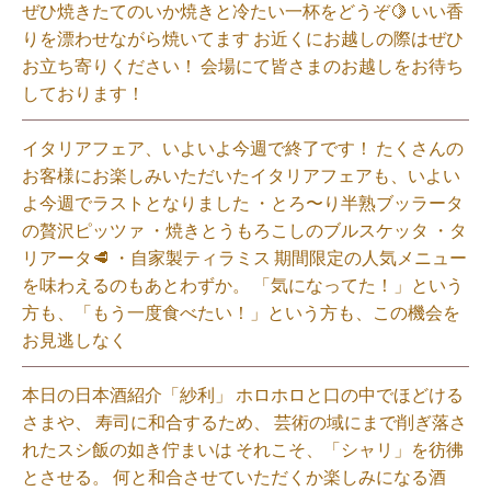
ぜひ焼きたてのいか焼きと冷たい一杯をどうぞ🍋 いい香
りを漂わせながら焼いてます お近くにお越しの際はぜひ
お立ち寄りください！ 会場にて皆さまのお越しをお待ち
しております！
イタリアフェア、いよいよ今週で終了です！ たくさんの
お客様にお楽しみいただいたイタリアフェアも、いよい
よ今週でラストとなりました ・とろ〜り半熟ブッラータ
の贅沢ピッツァ ・焼きとうもろこしのブルスケッタ ・タ
リアータ🥩 ・自家製ティラミス 期間限定の人気メニュー
を味わえるのもあとわずか。 「気になってた！」という
方も、「もう一度食べたい！」という方も、この機会を
お見逃しなく⁡
本日の日本酒紹介「紗利」 ホロホロと口の中でほどける
さまや、 寿司に和合するため、 芸術の域にまで削ぎ落さ
れたスシ飯の如き佇まいは それこそ、「シャリ」を彷彿
とさせる。 何と和合させていただくか楽しみになる酒