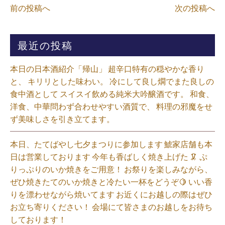
前の投稿へ
次の投稿へ
最近の投稿
本日の日本酒紹介「帰山」 超辛口特有の穏やかな香り
と、 キリリとした味わい。 冷にして良し燗でまた良しの
食中酒として スイスイ飲める純米大吟醸酒です。 和食、
洋食、中華問わず合わせやすい酒質で、 料理の邪魔をせ
ず美味しさを引き立てます。
本日、たてばやし七夕まつりに参加します 鯱家店舗も本
日は営業しております️ 今年も香ばしく焼き上げた 🦑 ぷ
りっぷりのいか焼きをご用意！ お祭りを楽しみながら、
ぜひ焼きたてのいか焼きと冷たい一杯をどうぞ🍋 いい香
りを漂わせながら焼いてます お近くにお越しの際はぜひ
お立ち寄りください！ 会場にて皆さまのお越しをお待ち
しております！