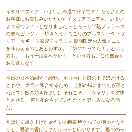
イタリアフェア、いよいよ今週で終了です！ たくさんの
お客様にお楽しみいただいたイタリアフェアも、いよい
よ今週でラストとなりました ・とろ〜り半熟ブッラータ
の贅沢ピッツァ ・焼きとうもろこしのブルスケッタ ・タ
リアータ🥩 ・自家製ティラミス 期間限定の人気メニュー
を味わえるのもあとわずか。 「気になってた！」という
方も、「もう一度食べたい！」という方も、この機会を
お見逃しなく⁡
本日の日本酒紹介「紗利」 ホロホロと口の中でほどける
さまや、 寿司に和合するため、 芸術の域にまで削ぎ落さ
れたスシ飯の如き佇まいは それこそ、「シャリ」を彷彿
とさせる。 何と和合させていただくか楽しみになる酒
だ。⁡
香ばしく焼き上げた めだいの幽庵焼き 柚子の爽やかな香
りと、醤油の香ばしさがふわっと広がります。 脂ののっ