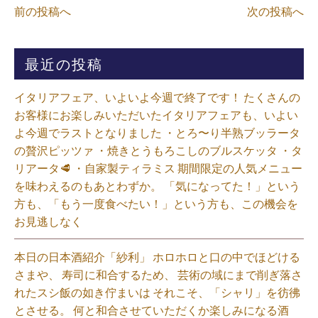
前の投稿へ
次の投稿へ
最近の投稿
イタリアフェア、いよいよ今週で終了です！ たくさんの
お客様にお楽しみいただいたイタリアフェアも、いよい
よ今週でラストとなりました ・とろ〜り半熟ブッラータ
の贅沢ピッツァ ・焼きとうもろこしのブルスケッタ ・タ
リアータ🥩 ・自家製ティラミス 期間限定の人気メニュー
を味わえるのもあとわずか。 「気になってた！」という
方も、「もう一度食べたい！」という方も、この機会を
お見逃しなく⁡
本日の日本酒紹介「紗利」 ホロホロと口の中でほどける
さまや、 寿司に和合するため、 芸術の域にまで削ぎ落さ
れたスシ飯の如き佇まいは それこそ、「シャリ」を彷彿
とさせる。 何と和合させていただくか楽しみになる酒