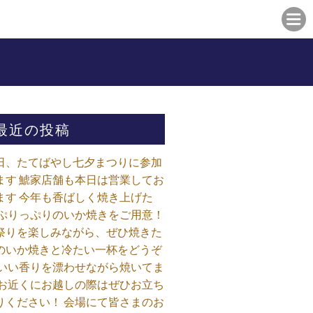
最近の投稿
日、たてばやし七夕まつりに参加
ます 鯱家店舗も本日は営業してお
ます️ 今年も香ばしく焼き上げた
 ぷりっぷりのいか焼きをご用意！
祭りを楽しみながら、ぜひ焼きた
のいか焼きと冷たい一杯をどうぞ
 いい香りを漂わせながら焼いてま
 お近くにお越しの際はぜひお立ち
りください！ 会場にて皆さまのお