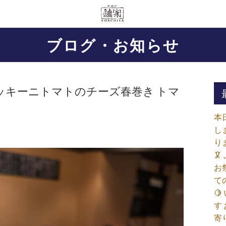
ブログ・お知らせ
ッキーニトマトのチーズ春巻き トマ
本
し
り

お
て

す
寄