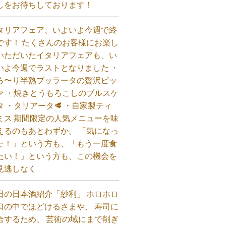
しをお待ちしております！
タリアフェア、いよいよ今週で終
です！ たくさんのお客様にお楽し
いただいたイタリアフェアも、い
いよ今週でラストとなりました ・
ろ〜り半熟ブッラータの贅沢ピッ
ァ ・焼きとうもろこしのブルスケ
タ ・タリアータ🥩 ・自家製ティ
ミス 期間限定の人気メニューを味
えるのもあとわずか。 「気になっ
た！」という方も、「もう一度食
たい！」という方も、この機会を
見逃しなく⁡
日の日本酒紹介「紗利」 ホロホロ
口の中でほどけるさまや、 寿司に
合するため、 芸術の域にまで削ぎ