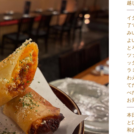
越
イ
了
み
よ
と
ツ
ッ
ラ
わ
て
べ
お
本
と
和