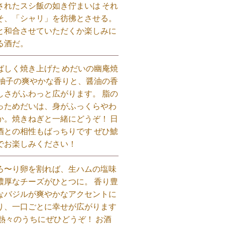
されたスシ飯の如き佇まいは それ
そ、「シャリ」を彷彿とさせる。
と和合させていただくか楽しみに
る酒だ。⁡
ばしく焼き上げた めだいの幽庵焼
 柚子の爽やかな香りと、醤油の香
しさがふわっと広がります。 脂の
っためだいは、身がふっくらやわ
か。焼きねぎと一緒にどうぞ！ 日
酒との相性もばっちりです ぜひ鯱
でお楽しみください！⁡
ろ〜り卵を割れば、生ハムの塩味
濃厚なチーズがひとつに。 香り豊
なバジルが爽やかなアクセントに
り、一口ごとに幸せが広がります
 熱々のうちにぜひどうぞ！ お酒