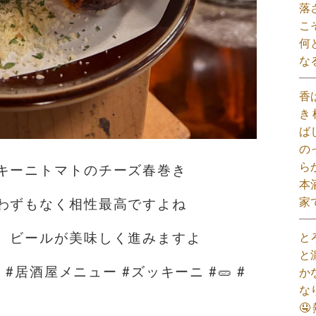
落
こ
何
な
香
き
ば
の
ら
キーニトマトのチーズ春巻き
本
家
わずもなく相性最高ですよね
、ビールが美味しく進みますよ
と
と
 #居酒屋メニュー #ズッキーニ #🥒 #
か
な
