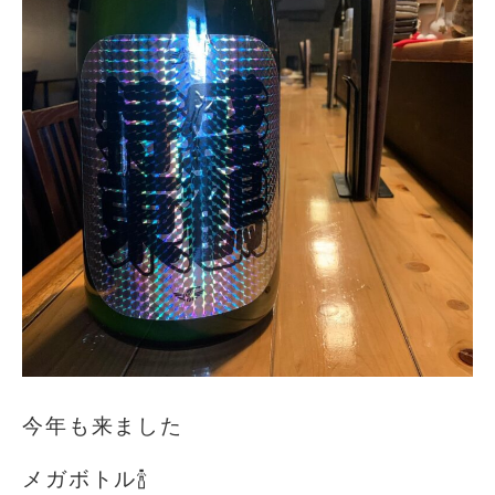
今年も来ました️
メガボトル🍾