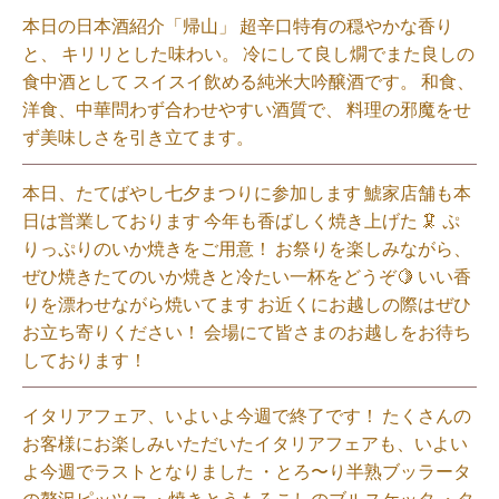
本日の日本酒紹介「帰山」 超辛口特有の穏やかな香り
と、 キリリとした味わい。 冷にして良し燗でまた良しの
食中酒として スイスイ飲める純米大吟醸酒です。 和食、
洋食、中華問わず合わせやすい酒質で、 料理の邪魔をせ
ず美味しさを引き立てます。
本日、たてばやし七夕まつりに参加します 鯱家店舗も本
日は営業しております️ 今年も香ばしく焼き上げた 🦑 ぷ
りっぷりのいか焼きをご用意！ お祭りを楽しみながら、
ぜひ焼きたてのいか焼きと冷たい一杯をどうぞ🍋 いい香
りを漂わせながら焼いてます お近くにお越しの際はぜひ
お立ち寄りください！ 会場にて皆さまのお越しをお待ち
しております！
イタリアフェア、いよいよ今週で終了です！ たくさんの
お客様にお楽しみいただいたイタリアフェアも、いよい
よ今週でラストとなりました ・とろ〜り半熟ブッラータ
の贅沢ピッツァ ・焼きとうもろこしのブルスケッタ ・タ