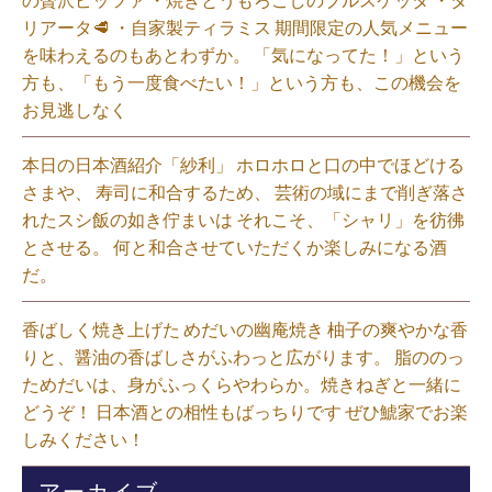
リアータ🥩 ・自家製ティラミス 期間限定の人気メニュー
を味わえるのもあとわずか。 「気になってた！」という
方も、「もう一度食べたい！」という方も、この機会を
お見逃しなく⁡
本日の日本酒紹介「紗利」 ホロホロと口の中でほどける
さまや、 寿司に和合するため、 芸術の域にまで削ぎ落さ
れたスシ飯の如き佇まいは それこそ、「シャリ」を彷彿
とさせる。 何と和合させていただくか楽しみになる酒
だ。⁡
香ばしく焼き上げた めだいの幽庵焼き 柚子の爽やかな香
りと、醤油の香ばしさがふわっと広がります。 脂ののっ
ためだいは、身がふっくらやわらか。焼きねぎと一緒に
どうぞ！ 日本酒との相性もばっちりです ぜひ鯱家でお楽
しみください！⁡
アーカイブ