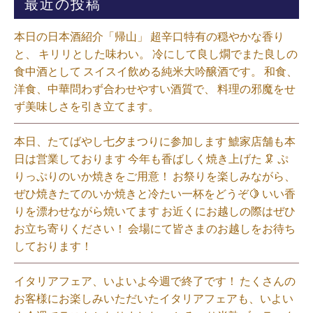
最近の投稿
本日の日本酒紹介「帰山」 超辛口特有の穏やかな香り
と、 キリリとした味わい。 冷にして良し燗でまた良しの
食中酒として スイスイ飲める純米大吟醸酒です。 和食、
洋食、中華問わず合わせやすい酒質で、 料理の邪魔をせ
ず美味しさを引き立てます。
本日、たてばやし七夕まつりに参加します 鯱家店舗も本
日は営業しております️ 今年も香ばしく焼き上げた 🦑 ぷ
りっぷりのいか焼きをご用意！ お祭りを楽しみながら、
ぜひ焼きたてのいか焼きと冷たい一杯をどうぞ🍋 いい香
りを漂わせながら焼いてます お近くにお越しの際はぜひ
お立ち寄りください！ 会場にて皆さまのお越しをお待ち
しております！
イタリアフェア、いよいよ今週で終了です！ たくさんの
お客様にお楽しみいただいたイタリアフェアも、いよい