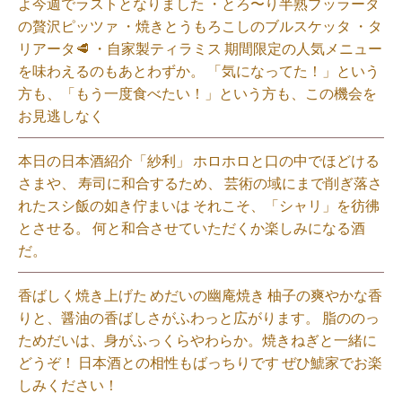
よ今週でラストとなりました ・とろ〜り半熟ブッラータ
の贅沢ピッツァ ・焼きとうもろこしのブルスケッタ ・タ
リアータ🥩 ・自家製ティラミス 期間限定の人気メニュー
を味わえるのもあとわずか。 「気になってた！」という
方も、「もう一度食べたい！」という方も、この機会を
お見逃しなく⁡
本日の日本酒紹介「紗利」 ホロホロと口の中でほどける
さまや、 寿司に和合するため、 芸術の域にまで削ぎ落さ
れたスシ飯の如き佇まいは それこそ、「シャリ」を彷彿
とさせる。 何と和合させていただくか楽しみになる酒
だ。⁡
香ばしく焼き上げた めだいの幽庵焼き 柚子の爽やかな香
りと、醤油の香ばしさがふわっと広がります。 脂ののっ
ためだいは、身がふっくらやわらか。焼きねぎと一緒に
どうぞ！ 日本酒との相性もばっちりです ぜひ鯱家でお楽
しみください！⁡