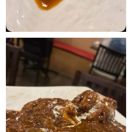
動
画
プ
レ
ー
ヤ
ー