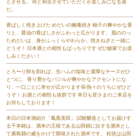
とさせる。 何と和合させていただくか楽しみになる酒
だ。⁡
香ばしく焼き上げた めだいの幽庵焼き 柚子の爽やかな香
りと、醤油の香ばしさがふわっと広がります。 脂ののっ
ためだいは、身がふっくらやわらか。焼きねぎと一緒に
どうぞ！ 日本酒との相性もばっちりです ぜひ鯱家でお楽
しみください！⁡
とろ〜り卵を割れば、生ハムの塩味と濃厚なチーズがひ
とつに。 香り豊かなバジルが爽やかなアクセントにな
り、一口ごとに幸せが広がります🤤 熱々のうちにぜひど
うぞ！ お酒との相性も抜群です 本日も皆さまのご来店を
お待ちしております！⁡
本日の日本酒紹介「鳳凰美田」 試験醸造としてお届けす
る千本錦は、酒米の王様である山田錦に比する酒米とし
て廣島縣の威をかけて開発された酒米です。 粒状は山田