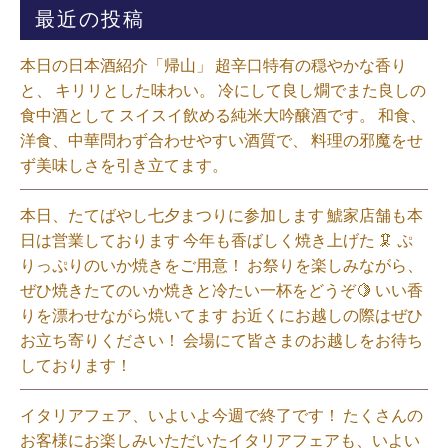
最近の投稿
本日の日本酒紹介「帰山」 超辛口特有の穏やかな香り
と、 キリリとした味わい。 冷にして良し燗でまた良しの
食中酒として スイスイ飲める純米大吟醸酒です。 和食、
洋食、中華問わず合わせやすい酒質で、 料理の邪魔をせ
ず美味しさを引き立てます。
本日、たてばやし七夕まつりに参加します 鯱家店舗も本
日は営業しております️ 今年も香ばしく焼き上げた 🦑 ぷ
りっぷりのいか焼きをご用意！ お祭りを楽しみながら、
ぜひ焼きたてのいか焼きと冷たい一杯をどうぞ🍋 いい香
りを漂わせながら焼いてます お近くにお越しの際はぜひ
お立ち寄りください！ 会場にて皆さまのお越しをお待ち
しております！
イタリアフェア、いよいよ今週で終了です！ たくさんの
お客様にお楽しみいただいたイタリアフェアも、いよい