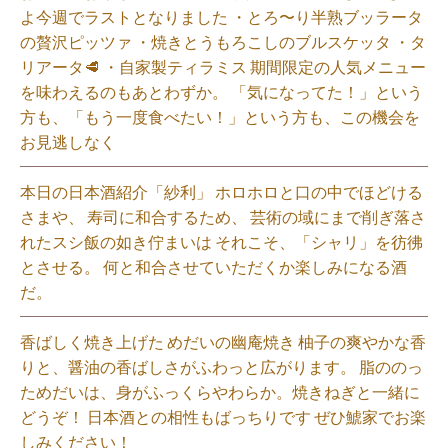
よ今週でラストとなりました ・とろ〜り半熟ブッラータ
の贅沢ピッツァ ・焼きとうもろこしのブルスケッタ ・タ
リアータ🥩 ・自家製ティラミス 期間限定の人気メニュー
を味わえるのもあとわずか。 「気になってた！」という
方も、「もう一度食べたい！」という方も、この機会を
お見逃しなく⁡
本日の日本酒紹介「紗利」 ホロホロと口の中でほどける
さまや、 寿司に和合するため、 芸術の域にまで削ぎ落さ
れたスシ飯の如き佇まいは それこそ、「シャリ」を彷彿
とさせる。 何と和合させていただくか楽しみになる酒
だ。⁡
香ばしく焼き上げた めだいの幽庵焼き 柚子の爽やかな香
りと、醤油の香ばしさがふわっと広がります。 脂ののっ
ためだいは、身がふっくらやわらか。焼きねぎと一緒に
どうぞ！ 日本酒との相性もばっちりです ぜひ鯱家でお楽
しみください！⁡