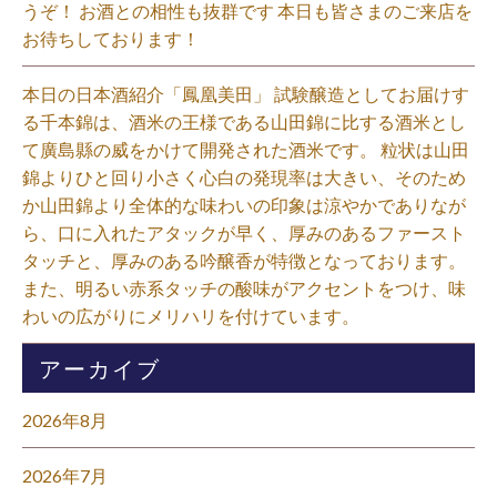
うぞ！ お酒との相性も抜群です 本日も皆さまのご来店を
お待ちしております！⁡
本日の日本酒紹介「鳳凰美田」 試験醸造としてお届けす
る千本錦は、酒米の王様である山田錦に比する酒米とし
て廣島縣の威をかけて開発された酒米です。 粒状は山田
錦よりひと回り小さく心白の発現率は大きい、そのため
か山田錦より全体的な味わいの印象は涼やかでありなが
ら、口に入れたアタックが早く、厚みのあるファースト
タッチと、厚みのある吟醸香が特徴となっております。
また、明るい赤系タッチの酸味がアクセントをつけ、味
わいの広がりにメリハリを付けています。⁡
アーカイブ
2026年8月
2026年7月