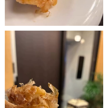
動
画
プ
レ
ー
ヤ
ー