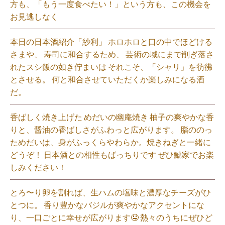
方も、「もう一度食べたい！」という方も、この機会を
お見逃しなく⁡
本日の日本酒紹介「紗利」 ホロホロと口の中でほどける
さまや、 寿司に和合するため、 芸術の域にまで削ぎ落さ
れたスシ飯の如き佇まいは それこそ、「シャリ」を彷彿
とさせる。 何と和合させていただくか楽しみになる酒
だ。⁡
香ばしく焼き上げた めだいの幽庵焼き 柚子の爽やかな香
りと、醤油の香ばしさがふわっと広がります。 脂ののっ
ためだいは、身がふっくらやわらか。焼きねぎと一緒に
どうぞ！ 日本酒との相性もばっちりです ぜひ鯱家でお楽
しみください！⁡
とろ〜り卵を割れば、生ハムの塩味と濃厚なチーズがひ
とつに。 香り豊かなバジルが爽やかなアクセントにな
り、一口ごとに幸せが広がります🤤 熱々のうちにぜひど